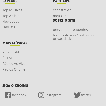
EXPLORE
PARTICIPE
Top Músicas
cadastre-se
Top Artistas
meu canal
SOBRE O SITE
Novidades
Playlists
perguntas frequentes
termos de uso / política de
privacidade
MAIS MÚSICAS
Kboing FM
É+ FM
Rádios Ao Vivo
Rádios OnLine
SIGA O KBOING
facebook
instagram
twitter