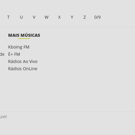
T
U
V
W
X
Y
Z
0/9
MAIS MÚSICAS
Kboing FM
ade
É+ FM
Rádios Ao Vivo
Rádios OnLine
uvir