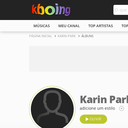
MÚSICAS
MEU CANAL
TOP ARTISTAS
TO
PÁGINA INICIAL
KARIN PARK
ÁLBUNS
Karin Par
adicione um estilo
OUVIR