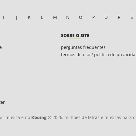
I
J
K
L
M
N
O
P
Q
R
S
SOBRE O SITE
e
perguntas frequentes
termos de uso / política de privacid
ter
ir música é no
Kboing
® 2026, milhões de letras e músicas para o