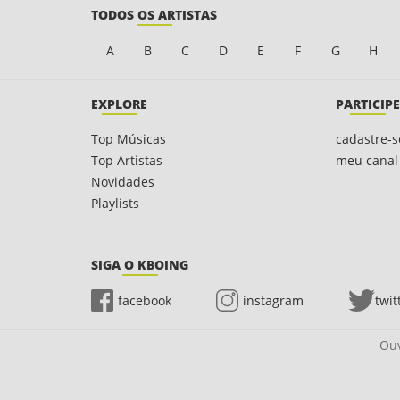
TODOS OS ARTISTAS
A
B
C
D
E
F
G
H
EXPLORE
PARTICIPE
Top Músicas
cadastre-s
Top Artistas
meu canal
Novidades
Playlists
SIGA O KBOING
facebook
instagram
twit
Ouv