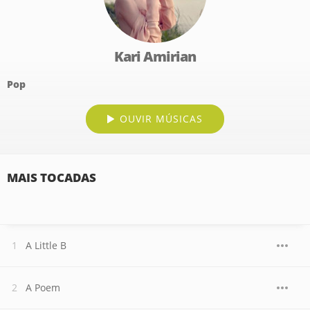
Kari Amirian
Pop
OUVIR MÚSICAS
MAIS TOCADAS
A Little B
A Poem