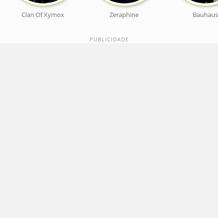
Clan Of Xymox
Zeraphine
Bauhaus