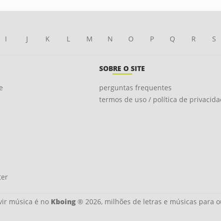
I
J
K
L
M
N
O
P
Q
R
S
SOBRE O SITE
e
perguntas frequentes
termos de uso / política de privacid
ter
ir música é no
Kboing
® 2026, milhões de letras e músicas para o