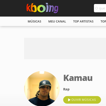
MÚSICAS
MEU CANAL
TOP ARTISTAS
TO
Kamau
Rap
OUVIR MÚSICAS