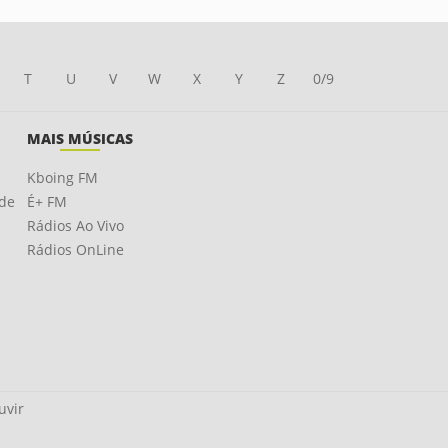
T
U
V
W
X
Y
Z
0/9
MAIS MÚSICAS
Kboing FM
ade
É+ FM
Rádios Ao Vivo
Rádios OnLine
uvir