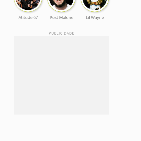
Atitude 67
Post Malone
Lil Wayne