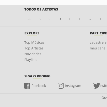
TODOS OS ARTISTAS
A
B
C
D
E
F
G
H
EXPLORE
PARTICIPE
Top Músicas
cadastre-s
Top Artistas
meu canal
Novidades
Playlists
SIGA O KBOING
facebook
instagram
twit
Ouv