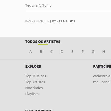
Tequila N Tonic
PÁGINA INICIAL
JUSTIN HUMPHRIES
TODOS OS ARTISTAS
A
B
C
D
E
F
G
H
EXPLORE
PARTICIPE
Top Músicas
cadastre-s
Top Artistas
meu canal
Novidades
Playlists
SIGA O KBOING