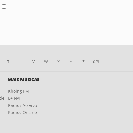
T
U
V
W
X
Y
Z
0/9
MAIS MÚSICAS
Kboing FM
ade
É+ FM
Rádios Ao Vivo
Rádios OnLine