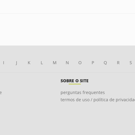
I
J
K
L
M
N
O
P
Q
R
S
SOBRE O SITE
e
perguntas frequentes
termos de uso / política de privacid