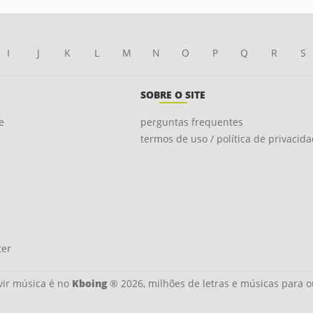
I
J
K
L
M
N
O
P
Q
R
S
SOBRE O SITE
e
perguntas frequentes
termos de uso / política de privacid
ter
ir música é no
Kboing
® 2026, milhões de letras e músicas para o