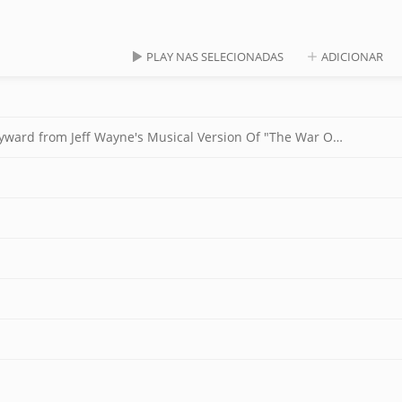
PLAY NAS SELECIONADAS
ADICIONAR
Forever Autumn (Album Version featuring Justin Hayward from Jeff Wayne's Musical Version Of "The War Of The Worlds")