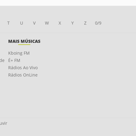
T
U
V
W
X
Y
Z
0/9
MAIS MÚSICAS
Kboing FM
ade
É+ FM
Rádios Ao Vivo
Rádios OnLine
uvir