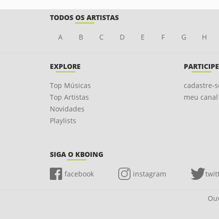
TODOS OS ARTISTAS
A
B
C
D
E
F
G
H
EXPLORE
PARTICIPE
Top Músicas
cadastre-s
Top Artistas
meu canal
Novidades
Playlists
SIGA O KBOING
facebook
instagram
twit
Ouv