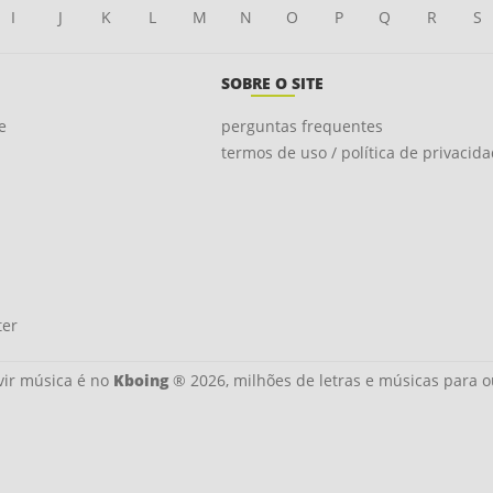
I
J
K
L
M
N
O
P
Q
R
S
SOBRE O SITE
e
perguntas frequentes
termos de uso / política de privacid
ter
ir música é no
Kboing
® 2026, milhões de letras e músicas para o