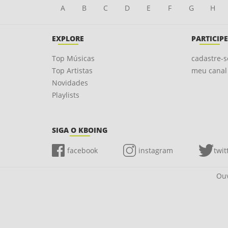
A
B
C
D
E
F
G
H
EXPLORE
PARTICIPE
Top Músicas
cadastre-s
Top Artistas
meu canal
Novidades
Playlists
SIGA O KBOING
facebook
instagram
twit
Ouv