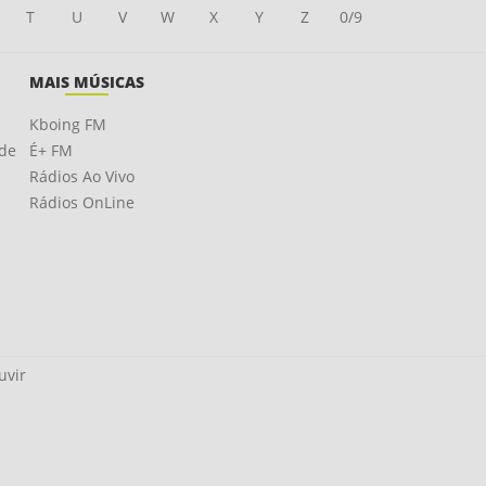
T
U
V
W
X
Y
Z
0/9
MAIS MÚSICAS
Kboing FM
ade
É+ FM
Rádios Ao Vivo
Rádios OnLine
uvir