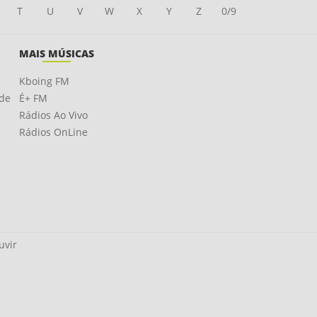
T
U
V
W
X
Y
Z
0/9
MAIS MÚSICAS
Kboing FM
ade
É+ FM
Rádios Ao Vivo
Rádios OnLine
uvir