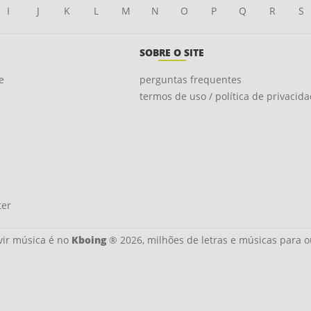
I
J
K
L
M
N
O
P
Q
R
S
SOBRE O SITE
e
perguntas frequentes
termos de uso / política de privacid
ter
ir música é no
Kboing
® 2026, milhões de letras e músicas para o