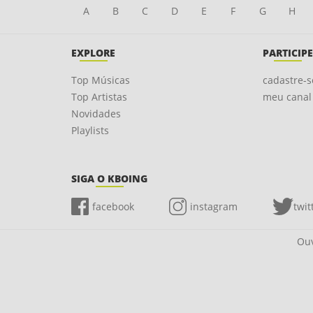
A
B
C
D
E
F
G
H
EXPLORE
PARTICIPE
Top Músicas
cadastre-s
Top Artistas
meu canal
Novidades
Playlists
SIGA O KBOING
facebook
instagram
twit
Ouv