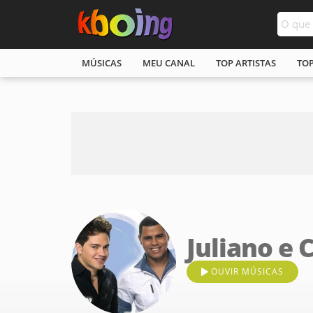
MÚSICAS
MEU CANAL
TOP ARTISTAS
TO
Juliano e 
OUVIR MÚSICAS