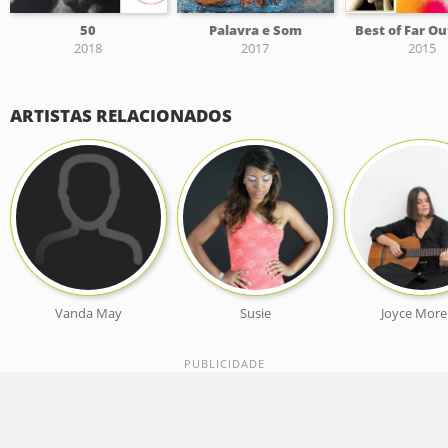
50
Palavra e Som
Best of Far O
2018
2017
2015
ARTISTAS RELACIONADOS
Vanda May
Susie
Joyce Mor