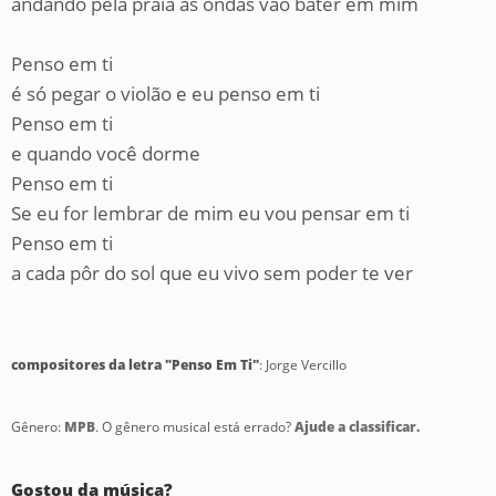
andando pela praia as ondas vão bater em mim
Penso em ti
é só pegar o violão e eu penso em ti
Penso em ti
e quando você dorme
Penso em ti
Se eu for lembrar de mim eu vou pensar em ti
Penso em ti
a cada pôr do sol que eu vivo sem poder te ver
compositores da letra "Penso Em Ti"
: Jorge Vercillo
Gênero:
MPB
. O gênero musical está errado?
Ajude a classificar.
Gostou da música?