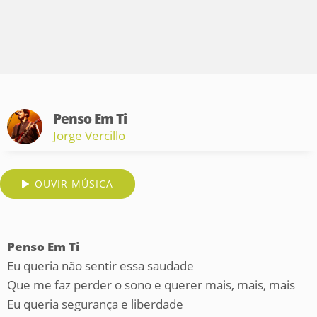
Penso Em Ti
Jorge Vercillo
OUVIR MÚSICA
Penso Em Ti
Eu queria não sentir essa saudade
Que me faz perder o sono e querer mais, mais, mais
Eu queria segurança e liberdade