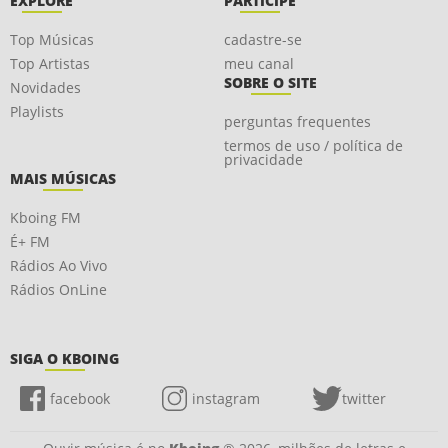
EXPLORE
PARTICIPE
Top Músicas
cadastre-se
Top Artistas
meu canal
SOBRE O SITE
Novidades
Playlists
perguntas frequentes
termos de uso / política de
privacidade
MAIS MÚSICAS
Kboing FM
É+ FM
Rádios Ao Vivo
Rádios OnLine
SIGA O KBOING
facebook
instagram
twitter