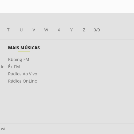
T
U
V
W
X
Y
Z
0/9
MAIS MÚSICAS
Kboing FM
ade
É+ FM
Rádios Ao Vivo
Rádios OnLine
uvir