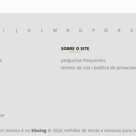
I
J
K
L
M
N
O
P
Q
R
S
SOBRE O SITE
e
perguntas frequentes
termos de uso / política de privacid
ter
ir música é no
Kboing
® 2026, milhões de letras e músicas para o