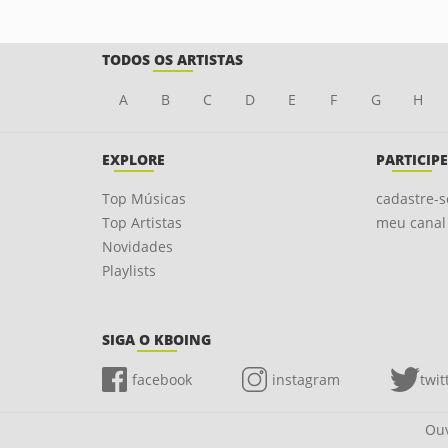
TODOS OS ARTISTAS
A
B
C
D
E
F
G
H
EXPLORE
PARTICIPE
Top Músicas
cadastre-s
Top Artistas
meu canal
Novidades
Playlists
SIGA O KBOING
facebook
instagram
twit
Ouv