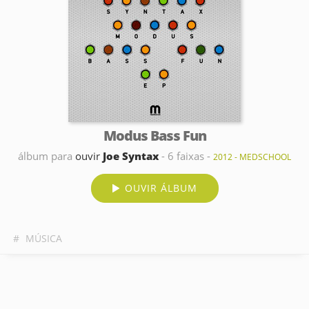
Modus Bass Fun
álbum para
ouvir
Joe Syntax
- 6 faixas -
2012 - MEDSCHOOL
OUVIR ÁLBUM
#
MÚSICA