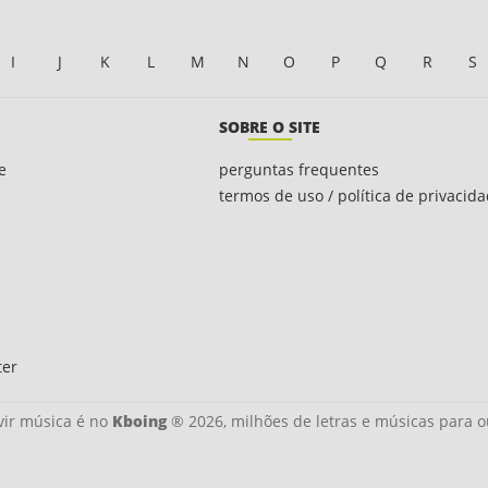
I
J
K
L
M
N
O
P
Q
R
S
SOBRE O SITE
e
perguntas frequentes
termos de uso / política de privacid
ter
ir música é no
Kboing
® 2026, milhões de letras e músicas para o