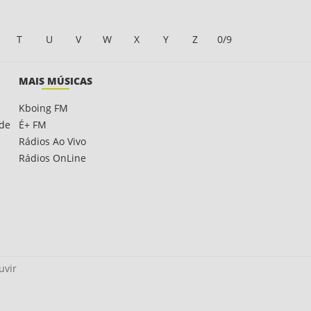
T
U
V
W
X
Y
Z
0/9
MAIS MÚSICAS
Kboing FM
ade
É+ FM
Rádios Ao Vivo
Rádios OnLine
uvir