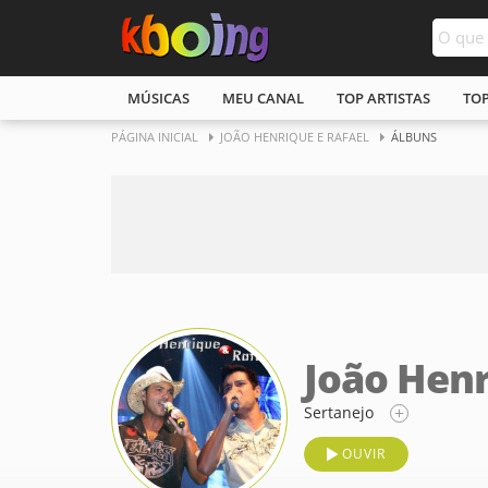
MÚSICAS
MEU CANAL
TOP ARTISTAS
TO
PÁGINA INICIAL
JOÃO HENRIQUE E RAFAEL
ÁLBUNS
João Henr
Sertanejo
OUVIR