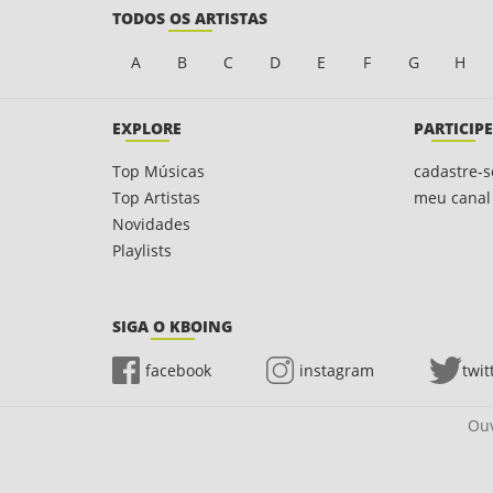
TODOS OS ARTISTAS
A
B
C
D
E
F
G
H
EXPLORE
PARTICIPE
Top Músicas
cadastre-s
Top Artistas
meu canal
Novidades
Playlists
SIGA O KBOING
facebook
instagram
twit
Ouv