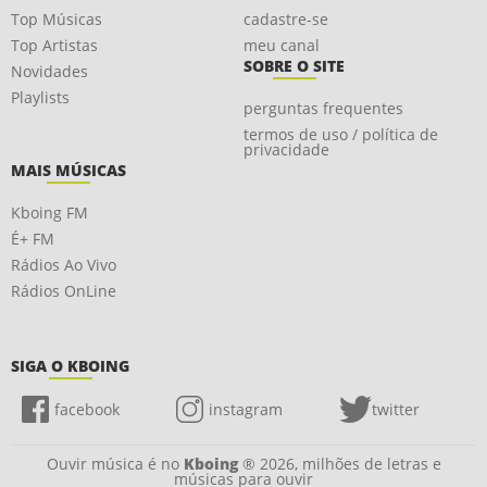
Top Músicas
cadastre-se
Top Artistas
meu canal
SOBRE O SITE
Novidades
Playlists
perguntas frequentes
termos de uso / política de
privacidade
MAIS MÚSICAS
Kboing FM
É+ FM
Rádios Ao Vivo
Rádios OnLine
SIGA O KBOING
facebook
instagram
twitter
Ouvir música é no
Kboing
® 2026, milhões de letras e
músicas para ouvir