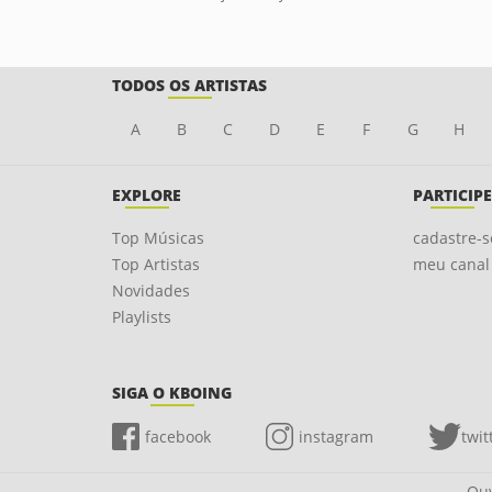
TODOS OS ARTISTAS
A
B
C
D
E
F
G
H
EXPLORE
PARTICIPE
Top Músicas
cadastre-s
Top Artistas
meu canal
Novidades
Playlists
SIGA O KBOING
facebook
instagram
twit
Ouv