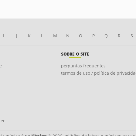
I
J
K
L
M
N
O
P
Q
R
S
SOBRE O SITE
e
perguntas frequentes
termos de uso / política de privacid
ter
ir música é no
Kboing
® 2026, milhões de letras e músicas para o