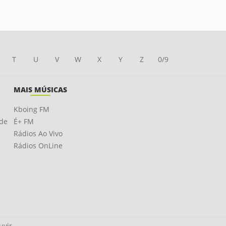
T
U
V
W
X
Y
Z
0/9
MAIS MÚSICAS
Kboing FM
ade
É+ FM
Rádios Ao Vivo
Rádios OnLine
uvir