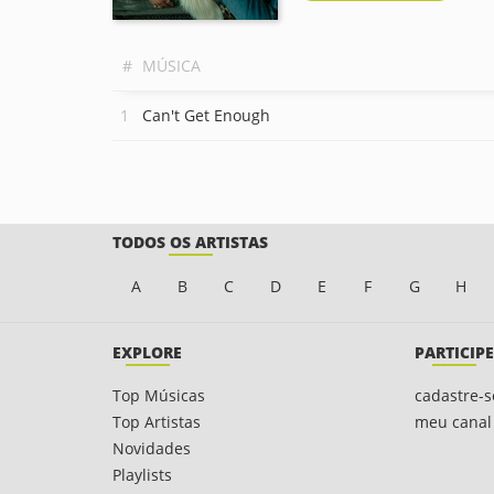
#
MÚSICA
Can't Get Enough
TODOS OS ARTISTAS
A
B
C
D
E
F
G
H
EXPLORE
PARTICIPE
Top Músicas
cadastre-s
Top Artistas
meu canal
Novidades
Playlists