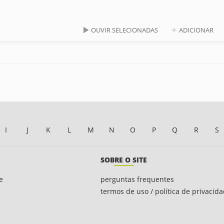
OUVIR SELECIONADAS
ADICIONAR
I
J
K
L
M
N
O
P
Q
R
S
SOBRE O SITE
e
perguntas frequentes
termos de uso / política de privacid