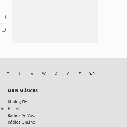
T
U
V
W
X
Y
Z
0/9
MAIS MÚSICAS
Kboing FM
ade
É+ FM
Rádios Ao Vivo
Rádios OnLine