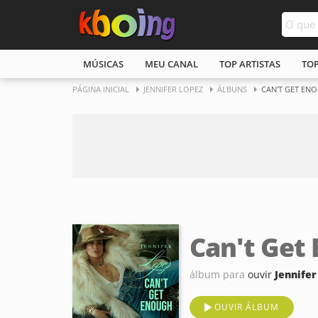
MÚSICAS
MEU CANAL
TOP ARTISTAS
TO
PÁGINA INICIAL
JENNIFER LOPEZ
ÁLBUNS
CAN'T GET EN
Can't Get
álbum para
ouvir
Jennifer
OUVIR ÁLBUM