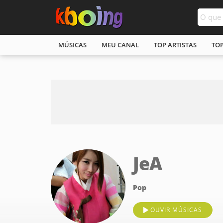
MÚSICAS
MEU CANAL
TOP ARTISTAS
TO
JeA
Pop
OUVIR MÚSICAS