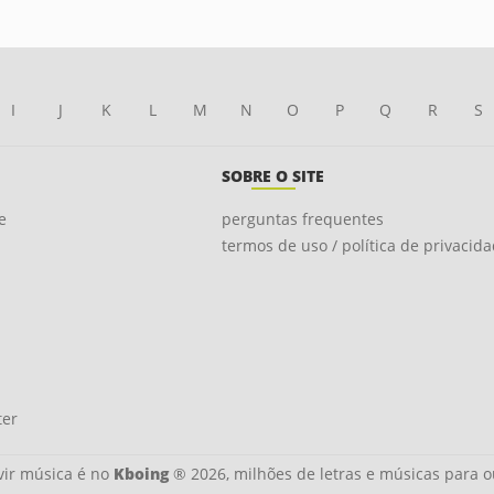
I
J
K
L
M
N
O
P
Q
R
S
SOBRE O SITE
e
perguntas frequentes
termos de uso / política de privacid
ter
ir música é no
Kboing
® 2026, milhões de letras e músicas para o