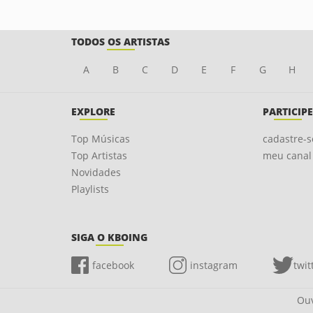
TODOS OS ARTISTAS
A
B
C
D
E
F
G
H
EXPLORE
PARTICIPE
Top Músicas
cadastre-s
Top Artistas
meu canal
Novidades
Playlists
SIGA O KBOING
facebook
instagram
twit
Ouv