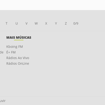
T
U
V
W
X
Y
Z
0/9
MAIS MÚSICAS
Kboing FM
ade
É+ FM
Rádios Ao Vivo
Rádios OnLine
uvir