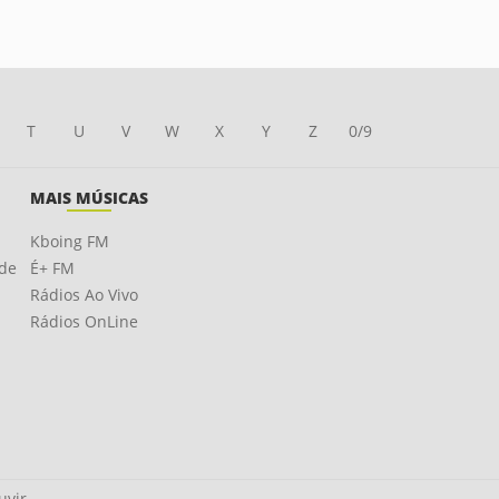
T
U
V
W
X
Y
Z
0/9
MAIS MÚSICAS
Kboing FM
ade
É+ FM
Rádios Ao Vivo
Rádios OnLine
uvir