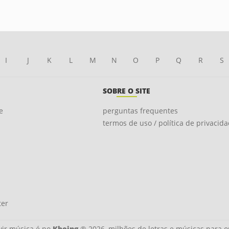
I
J
K
L
M
N
O
P
Q
R
S
SOBRE O SITE
e
perguntas frequentes
termos de uso / política de privacid
ter
ir música é no
Kboing
® 2026, milhões de letras e músicas para o