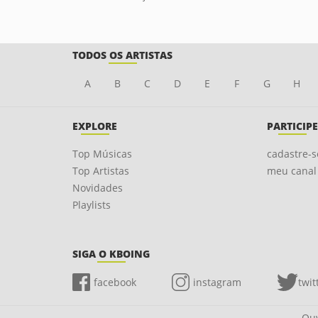
TODOS OS ARTISTAS
A
B
C
D
E
F
G
H
EXPLORE
PARTICIPE
Top Músicas
cadastre-s
Top Artistas
meu canal
Novidades
Playlists
SIGA O KBOING
facebook
instagram
twit
Ouv