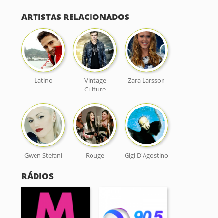
ARTISTAS RELACIONADOS
Latino
Vintage
Zara Larsson
Culture
Gwen Stefani
Rouge
Gigi D'Agostino
RÁDIOS