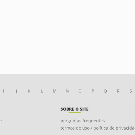
I
J
K
L
M
N
O
P
Q
R
S
SOBRE O SITE
e
perguntas frequentes
termos de uso / política de privacid