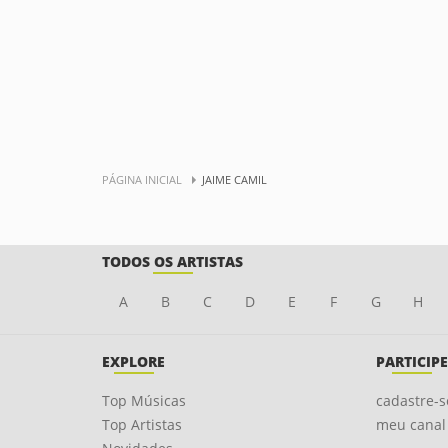
PÁGINA INICIAL
JAIME CAMIL
TODOS OS ARTISTAS
A
B
C
D
E
F
G
H
EXPLORE
PARTICIPE
Top Músicas
cadastre-s
Top Artistas
meu canal