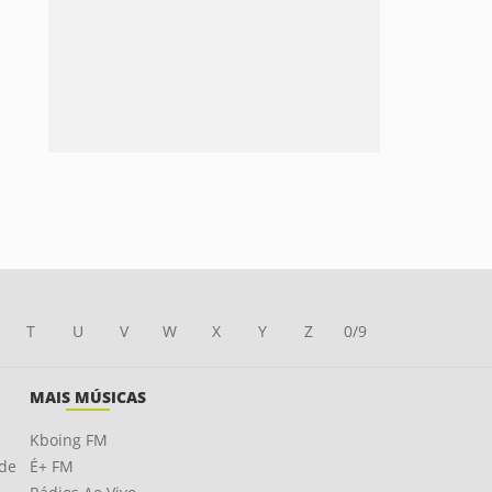
T
U
V
W
X
Y
Z
0/9
MAIS MÚSICAS
Kboing FM
ade
É+ FM