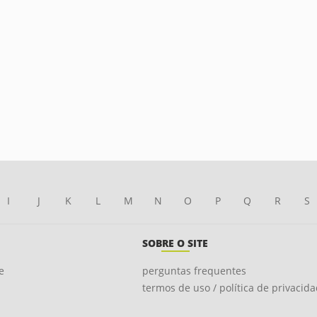
I
J
K
L
M
N
O
P
Q
R
S
SOBRE O SITE
e
perguntas frequentes
termos de uso / política de privacid