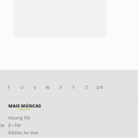
T
U
V
W
X
Y
Z
0/9
MAIS MÚSICAS
Kboing FM
ade
É+ FM
Rádios Ao Vivo