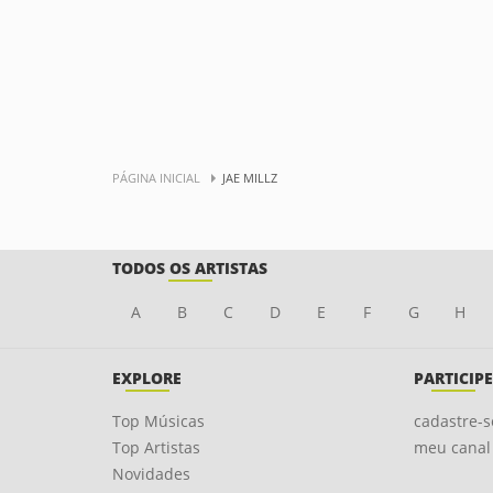
PÁGINA INICIAL
JAE MILLZ
TODOS OS ARTISTAS
A
B
C
D
E
F
G
H
EXPLORE
PARTICIPE
Top Músicas
cadastre-s
Top Artistas
meu canal
Novidades