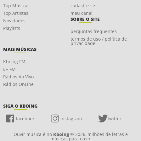
Top Músicas
cadastre-se
Top Artistas
meu canal
SOBRE O SITE
Novidades
Playlists
perguntas frequentes
termos de uso / política de
privacidade
MAIS MÚSICAS
Kboing FM
É+ FM
Rádios Ao Vivo
Rádios OnLine
SIGA O KBOING
facebook
instagram
twitter
Ouvir música é no
Kboing
® 2026, milhões de letras e
músicas para ouvir