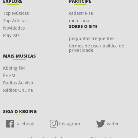
EXPLORE
PARTICIPE
Top Músicas
cadastre-se
Top Artistas
meu canal
SOBRE O SITE
Novidades
Playlists
perguntas frequentes
termos de uso / política de
privacidade
MAIS MÚSICAS
Kboing FM
É+ FM
Rádios Ao Vivo
Rádios OnLine
SIGA O KBOING
facebook
instagram
twitter