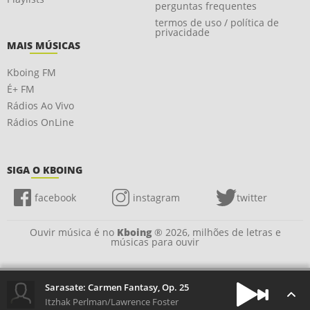
perguntas frequentes
termos de uso / política de
privacidade
MAIS MÚSICAS
Kboing FM
É+ FM
Rádios Ao Vivo
Rádios OnLine
SIGA O KBOING
facebook
instagram
twitter
Ouvir música é no
Kboing
® 2026, milhões de letras e
músicas para ouvir
Sarasate: Carmen Fantasy, Op. 25
Itzhak Perlman/Lawrence Foster