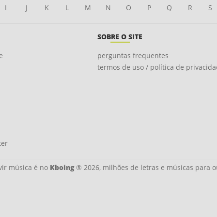
I
J
K
L
M
N
O
P
Q
R
S
SOBRE O SITE
e
perguntas frequentes
termos de uso / política de privacid
ter
ir música é no
Kboing
® 2026, milhões de letras e músicas para o