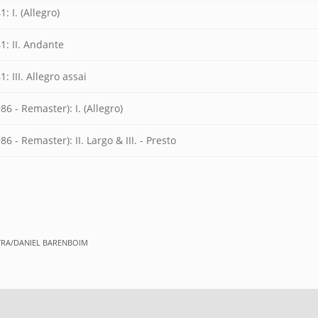
: I. (Allegro)
1: II. Andante
: III. Allegro assai
6 - Remaster): I. (Allegro)
 - Remaster): II. Largo & III. - Presto
TRA/DANIEL BARENBOIM