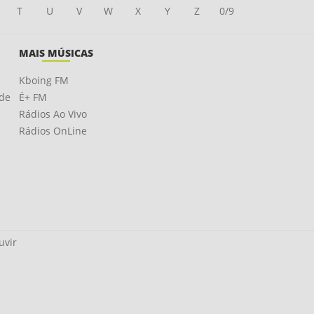
T
U
V
W
X
Y
Z
0/9
MAIS MÚSICAS
Kboing FM
ade
É+ FM
Rádios Ao Vivo
Rádios OnLine
uvir