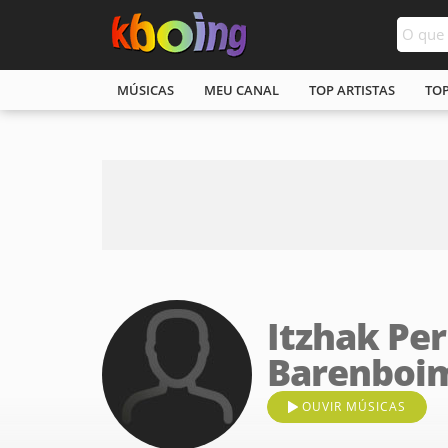
MÚSICAS
MEU CANAL
TOP ARTISTAS
TO
Itzhak Pe
Barenboi
OUVIR MÚSICAS