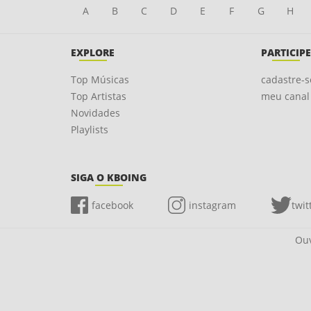
A
B
C
D
E
F
G
H
EXPLORE
PARTICIPE
Top Músicas
cadastre-s
Top Artistas
meu canal
Novidades
Playlists
SIGA O KBOING
facebook
instagram
twit
Ouv