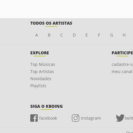
TODOS OS ARTISTAS
A
B
C
D
E
F
G
H
EXPLORE
PARTICIPE
Top Músicas
cadastre-s
Top Artistas
meu canal
Novidades
Playlists
SIGA O KBOING
facebook
instagram
twit
Ouv