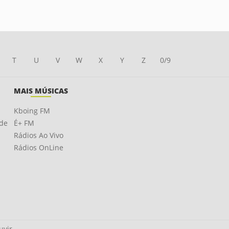
T
U
V
W
X
Y
Z
0/9
MAIS MÚSICAS
Kboing FM
ade
É+ FM
Rádios Ao Vivo
Rádios OnLine
uvir