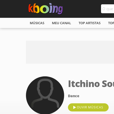
MÚSICAS
MEU CANAL
TOP ARTISTAS
TO
Itchino S
Dance
OUVIR MÚSICAS