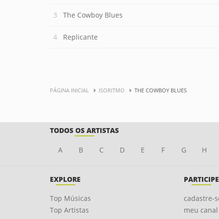
The Cowboy Blues
Replicante
PÁGINA INICIAL
ISORITMO
THE COWBOY BLUES
TODOS OS ARTISTAS
A
B
C
D
E
F
G
H
EXPLORE
PARTICIPE
Top Músicas
cadastre-s
Top Artistas
meu canal