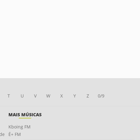
T
U
V
W
X
Y
Z
0/9
MAIS MÚSICAS
Kboing FM
ade
É+ FM