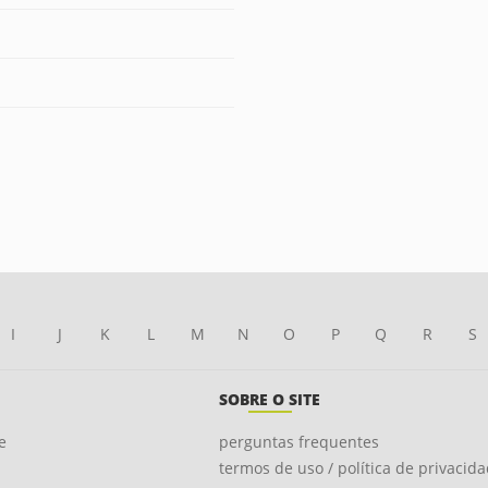
I
J
K
L
M
N
O
P
Q
R
S
SOBRE O SITE
e
perguntas frequentes
termos de uso / política de privacid