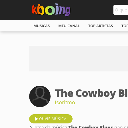
MÚSICAS
MEU CANAL
TOP ARTISTAS
TO
The Cowboy B
Isoritmo
OUVIR MÚSICA
A letra da música
The Cowboy Blues
não es