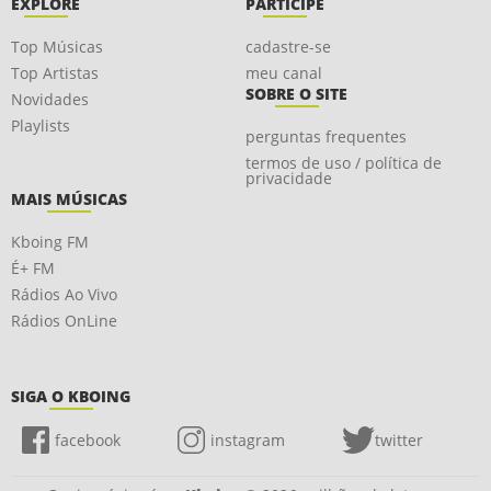
EXPLORE
PARTICIPE
Top Músicas
cadastre-se
Top Artistas
meu canal
SOBRE O SITE
Novidades
Playlists
perguntas frequentes
termos de uso / política de
privacidade
MAIS MÚSICAS
Kboing FM
É+ FM
Rádios Ao Vivo
Rádios OnLine
SIGA O KBOING
facebook
instagram
twitter