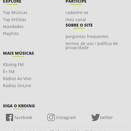
EXPLORE
PARTICIPE
Top Músicas
cadastre-se
Top Artistas
meu canal
SOBRE O SITE
Novidades
Playlists
perguntas frequentes
termos de uso / política de
privacidade
MAIS MÚSICAS
Kboing FM
É+ FM
Rádios Ao Vivo
Rádios OnLine
SIGA O KBOING
facebook
instagram
twitter