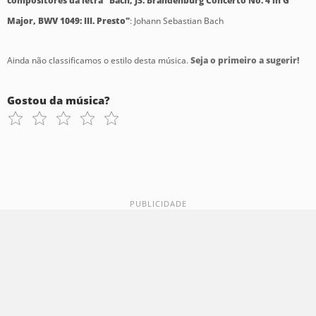
compositores da letra "Bach, JS: Brandenburg Concerto No. 4 in G
Major, BWV 1049: III. Presto"
: Johann Sebastian Bach
Ainda não classificamos o estilo desta música.
Seja o primeiro a sugerir!
Gostou da música?