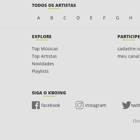
TODOS OS ARTISTAS
A
B
C
D
E
F
G
H
EXPLORE
PARTICIPE
Top Músicas
cadastre-s
Top Artistas
meu canal
Novidades
Playlists
SIGA O KBOING
facebook
instagram
twit
Ouv