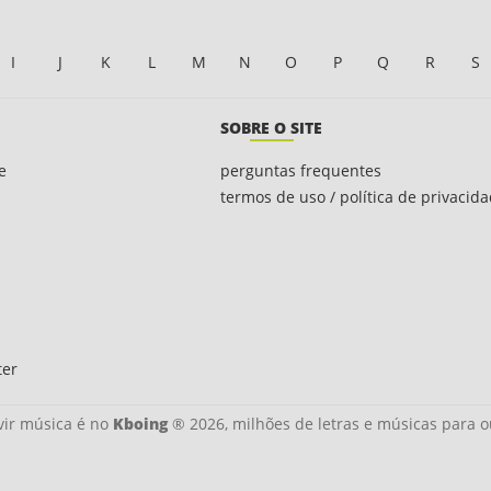
I
J
K
L
M
N
O
P
Q
R
S
SOBRE O SITE
e
perguntas frequentes
termos de uso / política de privacid
ter
ir música é no
Kboing
® 2026, milhões de letras e músicas para o