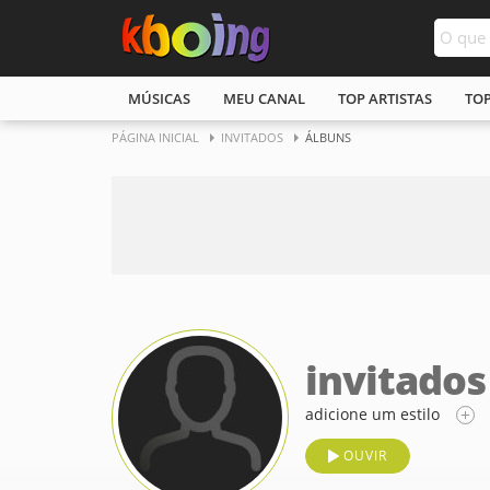
MÚSICAS
MEU CANAL
TOP ARTISTAS
TO
PÁGINA INICIAL
INVITADOS
ÁLBUNS
invitados
adicione um estilo
OUVIR