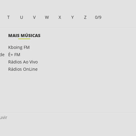
T
U
V
W
X
Y
Z
0/9
MAIS MÚSICAS
Kboing FM
ade
É+ FM
Rádios Ao Vivo
Rádios OnLine
uvir