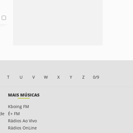
T
U
V
W
X
Y
Z
0/9
MAIS MÚSICAS
Kboing FM
ade
É+ FM
Rádios Ao Vivo
Rádios OnLine