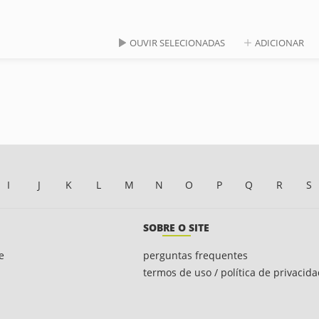
OUVIR SELECIONADAS
ADICIONAR
I
J
K
L
M
N
O
P
Q
R
S
SOBRE O SITE
e
perguntas frequentes
termos de uso / política de privacid