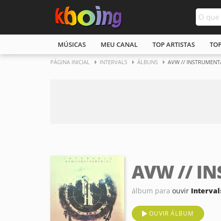
MÚSICAS
MEU CANAL
TOP ARTISTAS
TO
PÁGINA INICIAL
INTERVALS
ÁLBUNS
AVW // INSTRUMENT
AVW // I
álbum para
ouvir
Interval
OUVIR ÁLBUM