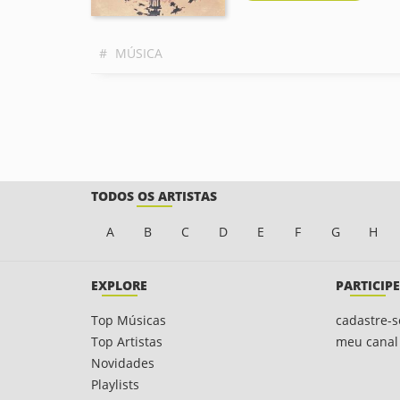
#
MÚSICA
TODOS OS ARTISTAS
A
B
C
D
E
F
G
H
EXPLORE
PARTICIPE
Top Músicas
cadastre-s
Top Artistas
meu canal
Novidades
Playlists