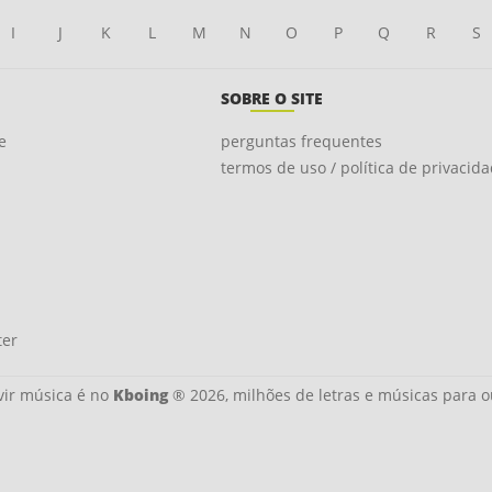
I
J
K
L
M
N
O
P
Q
R
S
SOBRE O SITE
e
perguntas frequentes
termos de uso / política de privacid
ter
ir música é no
Kboing
® 2026, milhões de letras e músicas para o