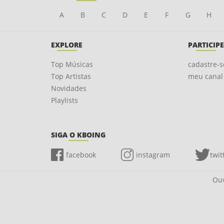
A
B
C
D
E
F
G
H
EXPLORE
PARTICIPE
Top Músicas
cadastre-s
Top Artistas
meu canal
Novidades
Playlists
SIGA O KBOING
facebook
instagram
twit
Ouv