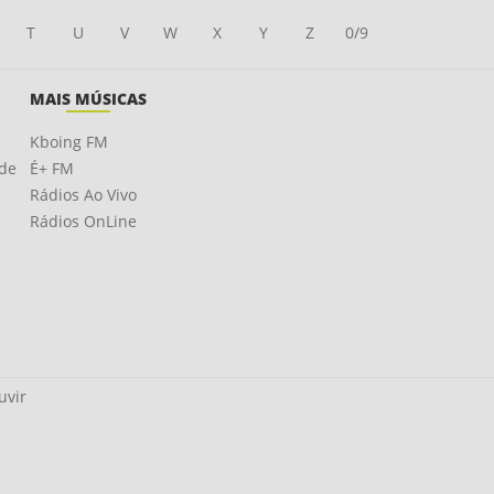
T
U
V
W
X
Y
Z
0/9
MAIS MÚSICAS
Kboing FM
ade
É+ FM
Rádios Ao Vivo
Rádios OnLine
uvir