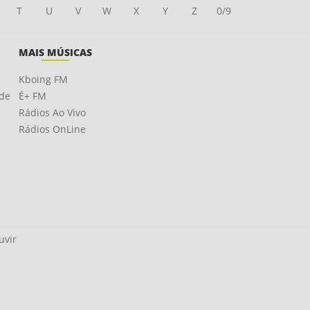
T
U
V
W
X
Y
Z
0/9
MAIS MÚSICAS
Kboing FM
ade
É+ FM
Rádios Ao Vivo
Rádios OnLine
uvir