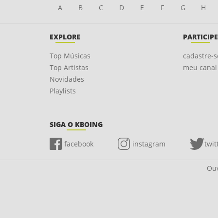
A
B
C
D
E
F
G
H
EXPLORE
PARTICIPE
Top Músicas
cadastre-s
Top Artistas
meu canal
Novidades
Playlists
SIGA O KBOING
facebook
instagram
twit
Ouv