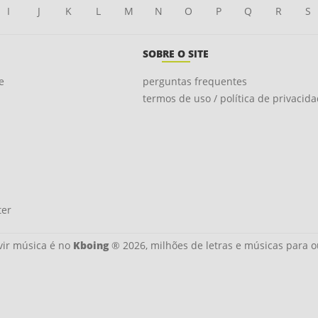
I
J
K
L
M
N
O
P
Q
R
S
SOBRE O SITE
e
perguntas frequentes
termos de uso / política de privacid
ter
ir música é no
Kboing
® 2026, milhões de letras e músicas para o