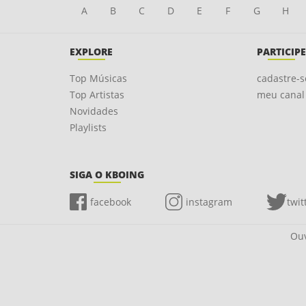
A
B
C
D
E
F
G
H
EXPLORE
PARTICIPE
Top Músicas
cadastre-s
Top Artistas
meu canal
Novidades
Playlists
SIGA O KBOING
facebook
instagram
twit
Ouv