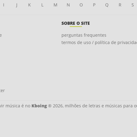
I
J
K
L
M
N
O
P
Q
R
S
SOBRE O SITE
e
perguntas frequentes
termos de uso / política de privacid
ter
ir música é no
Kboing
® 2026, milhões de letras e músicas para o