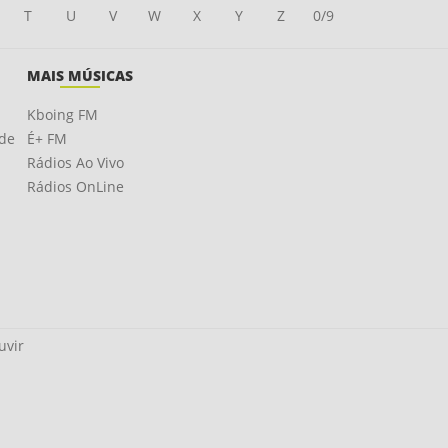
T
U
V
W
X
Y
Z
0/9
MAIS MÚSICAS
Kboing FM
ade
É+ FM
Rádios Ao Vivo
Rádios OnLine
uvir