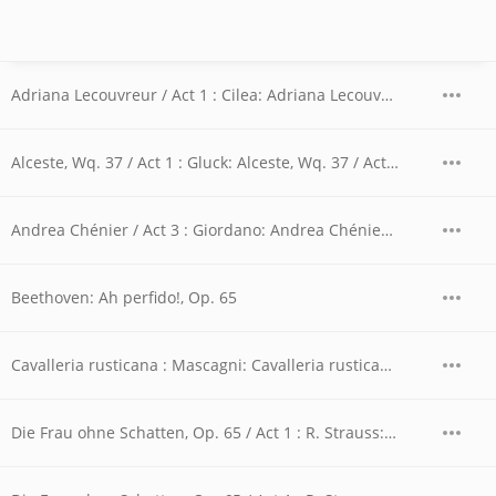
Adriana Lecouvreur / Act 1 : Cilea: Adriana Lecouvreur / Act 1 - "Io son l'umile ancella"
Alceste, Wq. 37 / Act 1 : Gluck: Alceste, Wq. 37 / Act 1 - "Divinités du Styx"
Andrea Chénier / Act 3 : Giordano: Andrea Chénier / Act 3 - "La mamma morta"
Beethoven: Ah perfido!, Op. 65
Cavalleria rusticana : Mascagni: Cavalleria rusticana - "Voi lo sapete"
Die Frau ohne Schatten, Op. 65 / Act 1 : R. Strauss: Die Frau ohne Schatten, Op. 65 / Act 1 - Dieb! Da nimm!