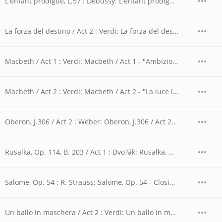
L'enfant prodigue, L.57 : Debussy: L'enfant prodigue, L.57 - Air de Lia
La forza del destino / Act 2 : Verdi: La forza del destino / Act 2 - "Son giunta...Madre pietosa vergine"
Macbeth / Act 1 : Verdi: Macbeth / Act 1 - "Ambizioso spirto...Vieni t'affretta...Or tutti sorgete"
Macbeth / Act 2 : Verdi: Macbeth / Act 2 - "La luce langue"
Oberon, J.306 / Act 2 : Weber: Oberon, J.306 / Act 2 - "Ozean! Du Ungeheuer!"
Rusalka, Op. 114, B. 203 / Act 1 : Dvo?ák: Rusalka, Op. 114, B. 203 / Act 1 - Song to the Moon
Salome, Op. 54 : R. Strauss: Salome, Op. 54 - Closing Scene (Du wolltest mich nicht deinen Mund)
Un ballo in maschera / Act 2 : Verdi: Un ballo in maschera / Act 2 - "Ecco l'orrido campo...Ma dall'arido stelo divulsa"