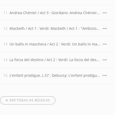
Andrea Chénier / Act 3 : Giordano: Andrea Chénier / Act 3 - "La mamma morta"
Macbeth / Act 1 : Verdi: Macbeth / Act 1 - "Ambizioso spirto...Vieni t'affretta...Or tutti sorgete"
Un ballo in maschera / Act 2 : Verdi: Un ballo in maschera / Act 2 - "Ecco l'orrido campo...Ma dall'arido stelo divulsa"
La forza del destino / Act 2 : Verdi: La forza del destino / Act 2 - "Son giunta...Madre pietosa vergine"
L'enfant prodigue, L.57 : Debussy: L'enfant prodigue, L.57 - Air de Lia
VER TODAS AS MÚSICAS