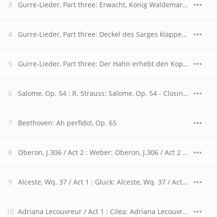
Gurre-Lieder, Part three: Erwacht, Konig Waldemars Mannen wert! (Waldemar)
Gurre-Lieder, Part three: Deckel des Sarges klappert und klappt (Peasant)
Gurre-Lieder, Part three: Der Hahn erhebt den Kopf (Waldemars's Men)
Salome, Op. 54 : R. Strauss: Salome, Op. 54 - Closing Scene (Du wolltest mich nicht deinen Mund)
Beethoven: Ah perfido!, Op. 65
Oberon, J.306 / Act 2 : Weber: Oberon, J.306 / Act 2 - "Ozean! Du Ungeheuer!"
Alceste, Wq. 37 / Act 1 : Gluck: Alceste, Wq. 37 / Act 1 - "Divinités du Styx"
Adriana Lecouvreur / Act 1 : Cilea: Adriana Lecouvreur / Act 1 - "Io son l'umile ancella"