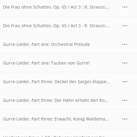
Die Frau ohne Schatten, Op. 65 / Act 3 : R. Strauss: Die Frau ohne Schatten, Op. 65 / Act 3 - Schweigt doch, ihr Stimmen!
Die Frau ohne Schatten, Op. 65 / Act 3 : R. Strauss: Die Frau ohne Schatten, Op. 65 / Act 3 - Trifft mich sein Lieben nicht
Gurre-Lieder, Part one: Orchestral Prelude
Gurre-Lieder, Part one: Tauben von Gurre!
Gurre-Lieder, Part three: Deckel des Sarges klappert und klappt (Peasant)
Gurre-Lieder, Part three: Der Hahn erhebt den Kopf (Waldemars's Men)
Gurre-Lieder, Part three: Erwacht, Konig Waldemars Mannen wert! (Waldemar)