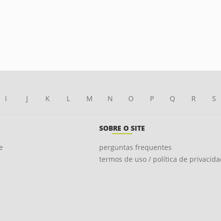
I
J
K
L
M
N
O
P
Q
R
S
SOBRE O SITE
e
perguntas frequentes
termos de uso / política de privacid