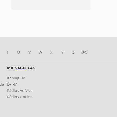
T
U
V
W
X
Y
Z
0/9
MAIS MÚSICAS
Kboing FM
ade
É+ FM
Rádios Ao Vivo
Rádios OnLine