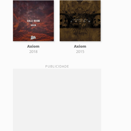
Axiom
Axiom
2018
2015