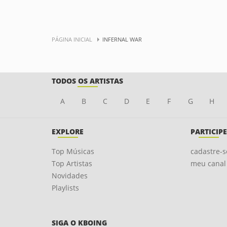
PÁGINA INICIAL
INFERNAL WAR
TODOS OS ARTISTAS
A
B
C
D
E
F
G
H
EXPLORE
PARTICIPE
Top Músicas
cadastre-s
Top Artistas
meu canal
Novidades
Playlists
SIGA O KBOING