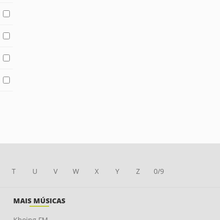
T
U
V
W
X
Y
Z
0/9
MAIS MÚSICAS
Kboing FM