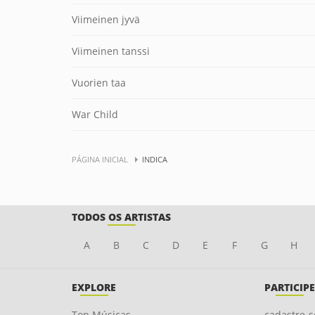
Viimeinen jyvä
Viimeinen tanssi
Vuorien taa
War Child
PÁGINA INICIAL
INDICA
TODOS OS ARTISTAS
A
B
C
D
E
F
G
H
EXPLORE
PARTICIPE
Top Músicas
cadastre-s