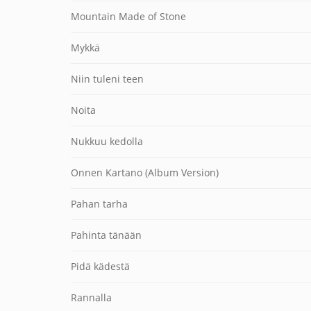
Mountain Made of Stone
Mykkä
Niin tuleni teen
Noita
Nukkuu kedolla
Onnen Kartano (Album Version)
Pahan tarha
Pahinta tänään
Pidä kädestä
Rannalla