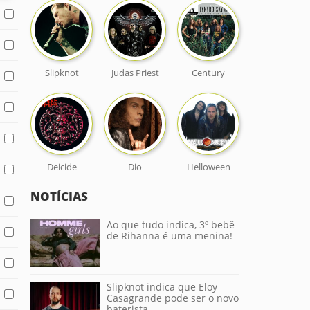
Slipknot
Judas Priest
Century
Deicide
Dio
Helloween
NOTÍCIAS
Ao que tudo indica, 3º bebê
de Rihanna é uma menina!
Slipknot indica que Eloy
Casagrande pode ser o novo
baterista