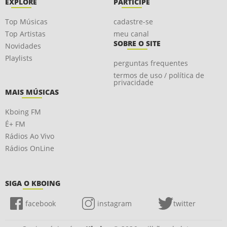
EXPLORE
PARTICIPE
Top Músicas
cadastre-se
Top Artistas
meu canal
SOBRE O SITE
Novidades
Playlists
perguntas frequentes
termos de uso / política de
privacidade
MAIS MÚSICAS
Kboing FM
É+ FM
Rádios Ao Vivo
Rádios OnLine
SIGA O KBOING
facebook
instagram
twitter