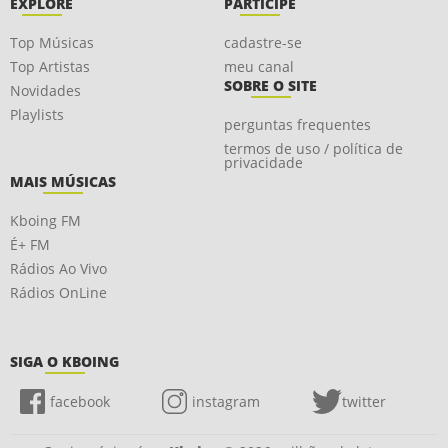
EXPLORE
PARTICIPE
Top Músicas
cadastre-se
Top Artistas
meu canal
SOBRE O SITE
Novidades
Playlists
perguntas frequentes
termos de uso / política de
privacidade
MAIS MÚSICAS
Kboing FM
É+ FM
Rádios Ao Vivo
Rádios OnLine
SIGA O KBOING
facebook
instagram
twitter