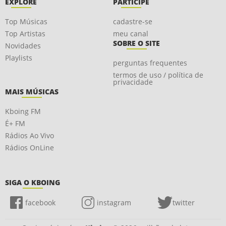
EXPLORE
PARTICIPE
Top Músicas
cadastre-se
Top Artistas
meu canal
SOBRE O SITE
Novidades
Playlists
perguntas frequentes
termos de uso / política de
privacidade
MAIS MÚSICAS
Kboing FM
É+ FM
Rádios Ao Vivo
Rádios OnLine
SIGA O KBOING
facebook
instagram
twitter