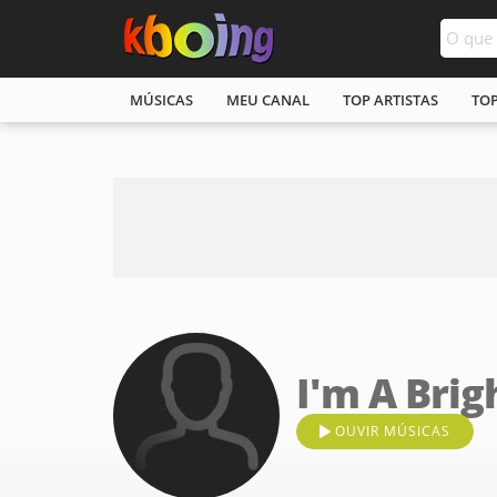
MÚSICAS
MEU CANAL
TOP ARTISTAS
TO
I'm A Brig
OUVIR MÚSICAS