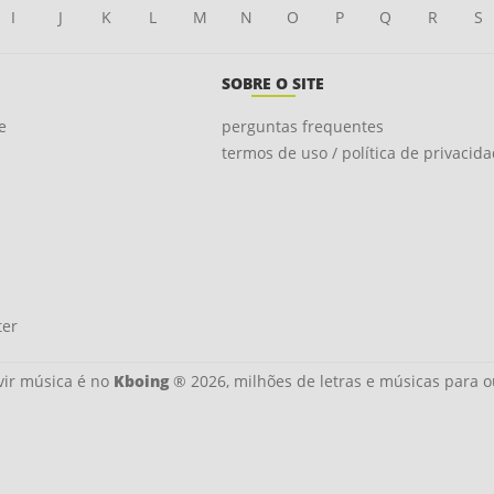
I
J
K
L
M
N
O
P
Q
R
S
SOBRE O SITE
e
perguntas frequentes
termos de uso / política de privacid
ter
ir música é no
Kboing
® 2026, milhões de letras e músicas para o