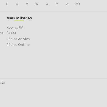
T
U
V
W
X
Y
Z
0/9
MAIS MÚSICAS
Kboing FM
ade
É+ FM
Rádios Ao Vivo
Rádios OnLine
uvir