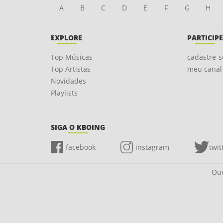
A
B
C
D
E
F
G
H
EXPLORE
PARTICIPE
Top Músicas
cadastre-s
Top Artistas
meu canal
Novidades
Playlists
SIGA O KBOING
facebook
instagram
twit
Ouv