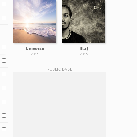
Universe
Illa J
2019
2015