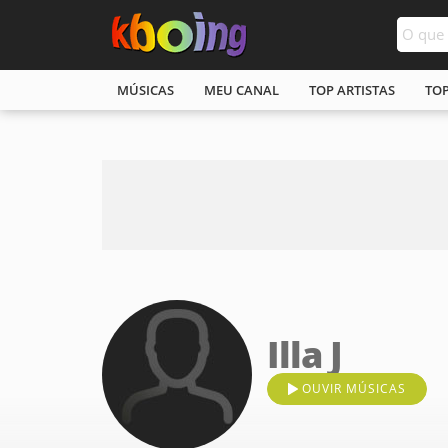
MÚSICAS
MEU CANAL
TOP ARTISTAS
TO
Illa J
OUVIR MÚSICAS