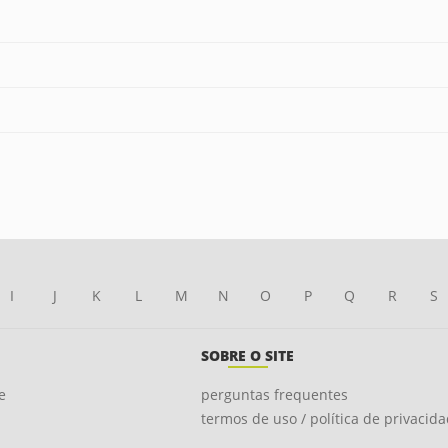
I
J
K
L
M
N
O
P
Q
R
S
SOBRE O SITE
e
perguntas frequentes
termos de uso / política de privacid