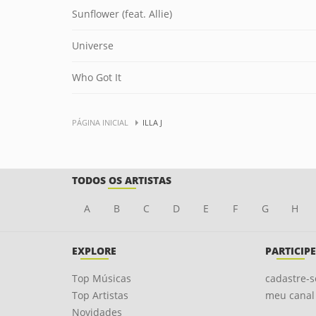
Sunflower (feat. Allie)
Universe
Who Got It
PÁGINA INICIAL
ILLA J
TODOS OS ARTISTAS
A
B
C
D
E
F
G
H
EXPLORE
PARTICIPE
Top Músicas
cadastre-s
Top Artistas
meu canal
Novidades