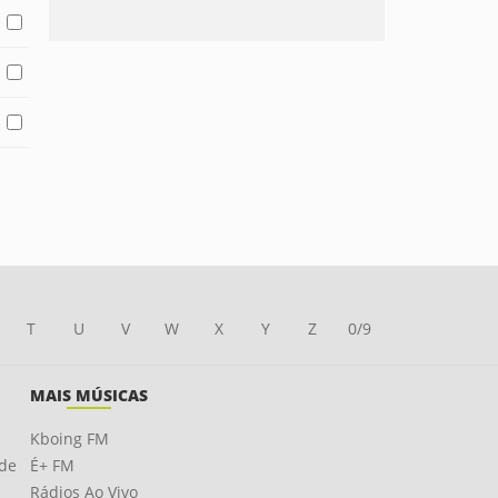
T
U
V
W
X
Y
Z
0/9
MAIS MÚSICAS
Kboing FM
ade
É+ FM
Rádios Ao Vivo