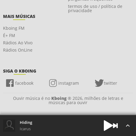
termos de uso / política de
privacidade
MAIS MÚSICAS
Kboing FM
É+ FM
Rádios Ao Vivo
Rádios OnLine
SIGA O KBOING
facebook
instagram
twitter
Ouvir música é no
Kboing
® 2026, milhões de letras e
músicas para ouvir
Hiding
Icarus