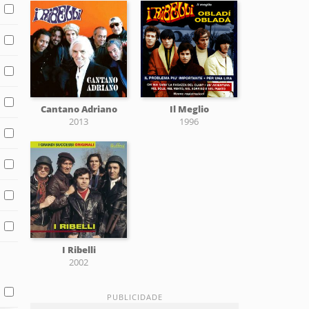
Cantano Adriano
Il Meglio
2013
1996
I Ribelli
2002