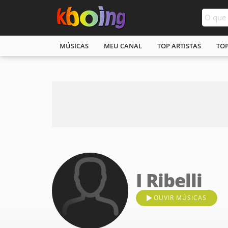
MÚSICAS
MEU CANAL
TOP ARTISTAS
TO
I Ribelli
OUVIR MÚSICAS