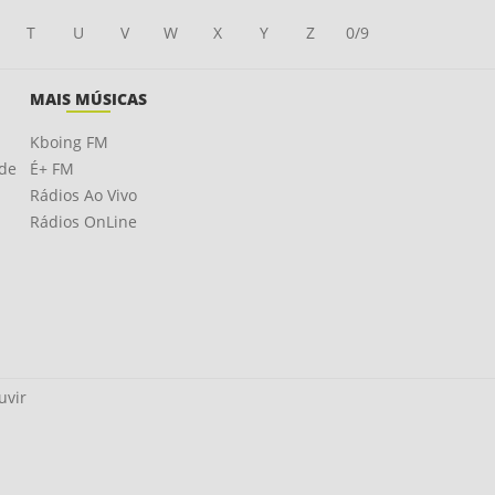
T
U
V
W
X
Y
Z
0/9
MAIS MÚSICAS
Kboing FM
ade
É+ FM
Rádios Ao Vivo
Rádios OnLine
uvir