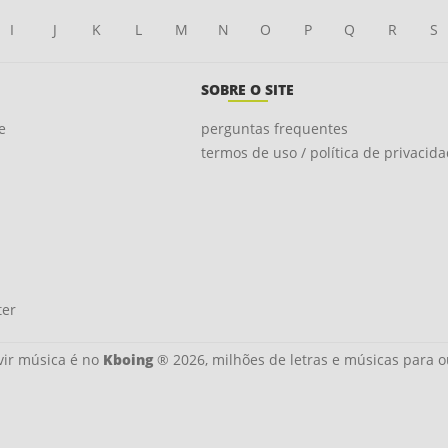
I
J
K
L
M
N
O
P
Q
R
S
SOBRE O SITE
e
perguntas frequentes
termos de uso / política de privacid
ter
ir música é no
Kboing
® 2026, milhões de letras e músicas para o