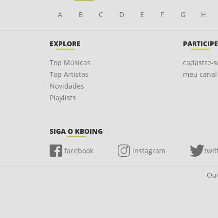
A
B
C
D
E
F
G
H
EXPLORE
PARTICIPE
Top Músicas
cadastre-s
Top Artistas
meu canal
Novidades
Playlists
SIGA O KBOING
facebook
instagram
twit
Ouv