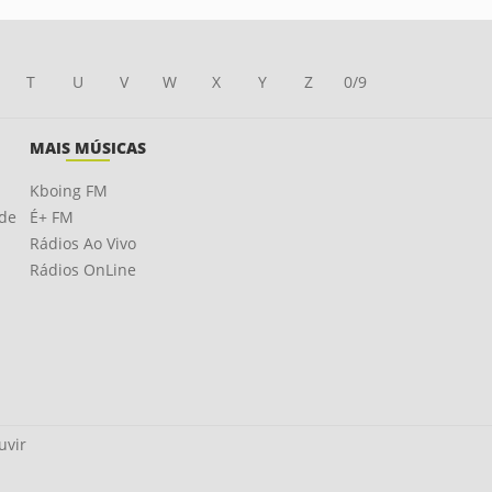
T
U
V
W
X
Y
Z
0/9
MAIS MÚSICAS
Kboing FM
ade
É+ FM
Rádios Ao Vivo
Rádios OnLine
uvir