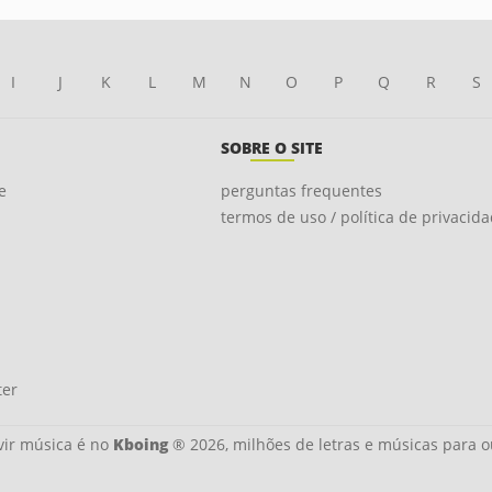
I
J
K
L
M
N
O
P
Q
R
S
SOBRE O SITE
e
perguntas frequentes
termos de uso / política de privacid
ter
ir música é no
Kboing
® 2026, milhões de letras e músicas para o