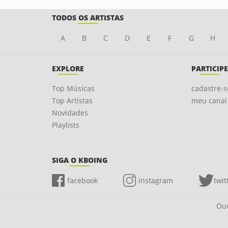
TODOS OS ARTISTAS
A
B
C
D
E
F
G
H
EXPLORE
PARTICIPE
Top Músicas
cadastre-s
Top Artistas
meu canal
Novidades
Playlists
SIGA O KBOING
facebook
instagram
twit
Ouv