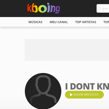
MÚSICAS
MEU CANAL
TOP ARTISTAS
TO
I DONT K
OUVIR MÚSICAS