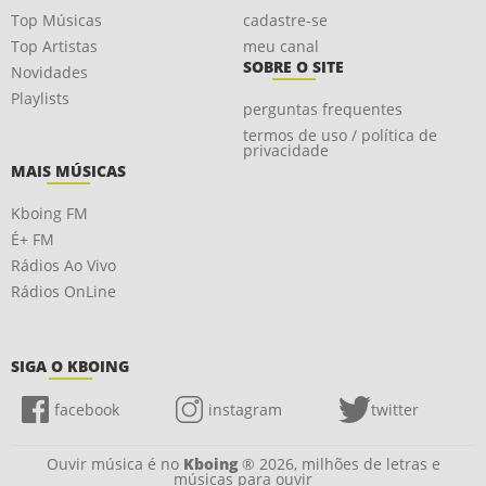
Top Músicas
cadastre-se
Top Artistas
meu canal
SOBRE O SITE
Novidades
Playlists
perguntas frequentes
termos de uso / política de
privacidade
MAIS MÚSICAS
Kboing FM
É+ FM
Rádios Ao Vivo
Rádios OnLine
SIGA O KBOING
facebook
instagram
twitter
Ouvir música é no
Kboing
® 2026, milhões de letras e
músicas para ouvir