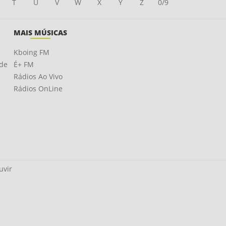
T
U
V
W
X
Y
Z
0/9
MAIS MÚSICAS
Kboing FM
ade
É+ FM
Rádios Ao Vivo
Rádios OnLine
uvir