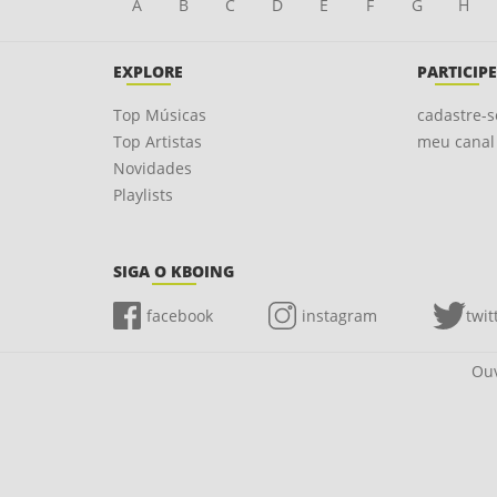
A
B
C
D
E
F
G
H
EXPLORE
PARTICIPE
Top Músicas
cadastre-s
Top Artistas
meu canal
Novidades
Playlists
SIGA O KBOING
facebook
instagram
twit
Ouv