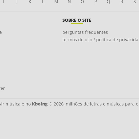
I
J
K
L
M
N
O
P
Q
R
S
SOBRE O SITE
e
perguntas frequentes
termos de uso / política de privacid
ter
ir música é no
Kboing
® 2026, milhões de letras e músicas para o