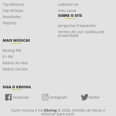
Top Músicas
cadastre-se
Top Artistas
meu canal
SOBRE O SITE
Novidades
Playlists
perguntas frequentes
termos de uso / política de
privacidade
MAIS MÚSICAS
Kboing FM
É+ FM
Rádios Ao Vivo
Rádios OnLine
SIGA O KBOING
facebook
instagram
twitter
Ouvir música é no
Kboing
® 2026, milhões de letras e
músicas para ouvir