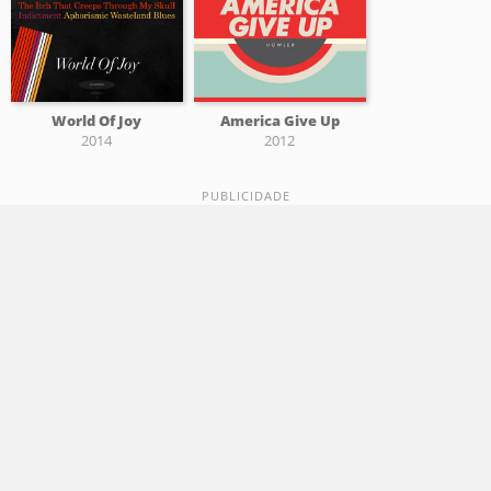
World Of Joy
America Give Up
2014
2012